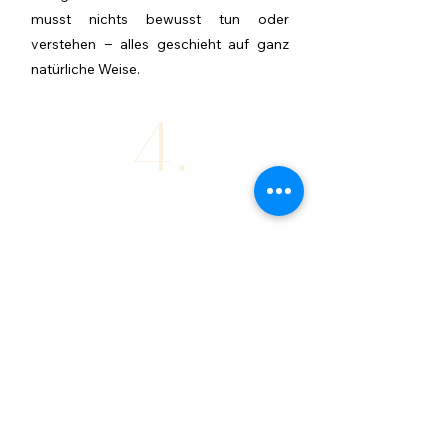
musst nichts bewusst tun oder
verstehen ‒ alles geschieht auf ganz
natürliche Weise.
4.
Lass den Klang in dir nachschwingen
Ich begleite dich sanft zurück ins Hier
und Jetzt. Du darfst dir noch einige
Minuten Zeit nehmen, in Stille
nachzuspüren.
Wenn du möchtest, halte anschließend
deine Eindrücke und Empfindungen
schriftlich fest ‒ so verankerst du deine
Erfahrungen bewusster und vertiefst