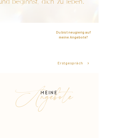
und beginnst, dich zu leben.
Du bist neugierig auf
meine Angebote?
Ich freue mich darauf, dich
kennenzulernen und
beantworte deine Fragen
gerne in einem
Erstgespräch
Angebote
MEINE