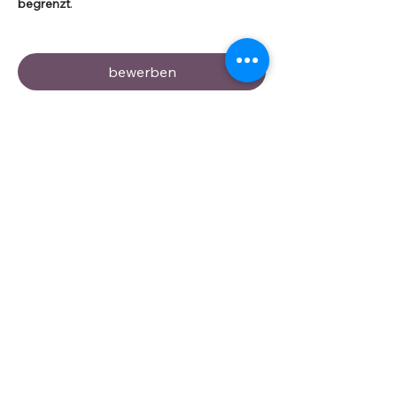
begrenzt
.
bewerben
Teilen
FREQUENZ | BEWUSSTSEIN | BUSINESS